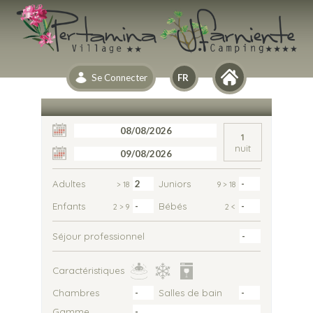
Se Connecter
1
nuit
Adultes
Juniors
> 18
9 > 18
Enfants
Bébés
2 > 9
2 <
Séjour professionnel
Caractéristiques
Chambres
Salles de bain
Gamme