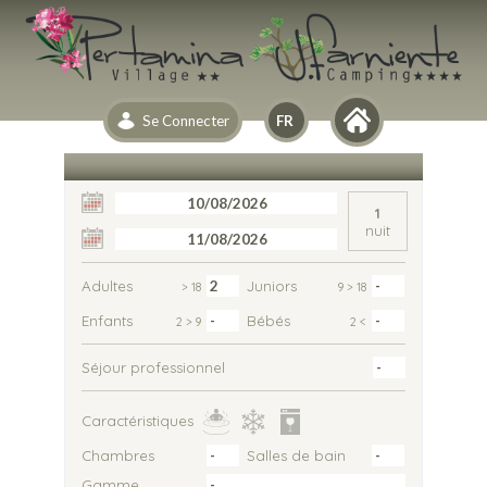
Se Connecter
1
nuit
Adultes
Juniors
> 18
9 > 18
Enfants
Bébés
2 > 9
2 <
Séjour professionnel
Caractéristiques
Chambres
Salles de bain
Gamme