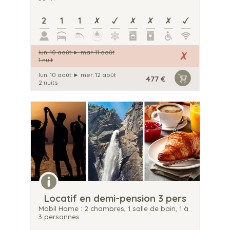
2
1
1
lun. 10 août
►
mar. 11 août
1 nuit
lun. 10 août
►
mer. 12 août
477 €
2 nuits
Locatif en demi-pension 3 pers
Mobil Home : 2 chambres, 1 salle de bain, 1 à
3 personnes